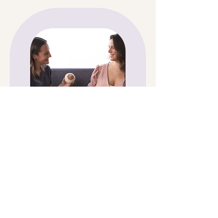
Consulta de Lactancia
Prenatal y Posparto
Leer más
3 h 30 min
160