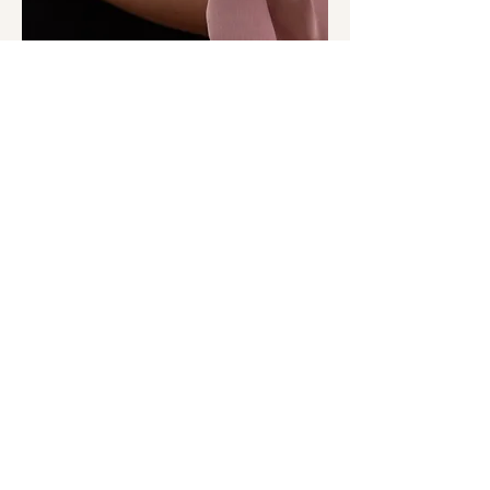
Filosof​ía
Una mamá feliz es un bebé feliz.
El
bienestar tanto de bebé como de
mamá, son mi prioridad. También,
me gusta incluir a papá en las
asesorías si es que existe la
posibilidad y el interés por apoyar y
aprender.
Estoy lista para darte la seguridad
que necesitas en este camino que a
veces puede no ser fácil, pero es
hermoso.